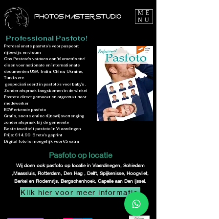
ME
PHOTOS MASTER STUDIO
NU
Professional Pasfoto!
Professionele pasfoto's voor paspoort,
rijbewijs en visum
Ons Pasfoto's voldoen aan 'biometrische'
eisen voor nationale en internationale
documenten USA, India, China, Ukraine,
Turkia etc.
gespecialiseerd in pasfoto's voor baby's .
Zonder afspraak langskomen in de winkel
Pasfoto direct gemaakt en afgedrukt door
medewerker
RDW erkende pasfoto
Gratis, snelle online rijbewijsverlenging
zonder afspraak bij de gemeente
Beste kwaliteit pasfoto in Vlaardingen
Prijs: €14.99 6 foto's geprint
Digital foto is moegelijk voor €5 extra
Pasfoto op locatie
Wij doen ook pasfoto op locatie in Vlaardinegen, Schiedam
,Maassluis, Rotterdam, Den Hag , Delft, Spijkenisse, Hoogvliet,
Berkel en Rodemrijs, Bergschenhoek, Capelle aan Den ijssel.
Klik hier voor meer informatie